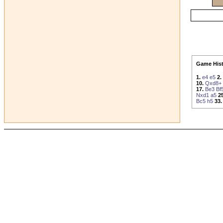
Game Hist
1.
e4
e5
2.
10.
Qxd8+
17.
Be3
Bf
Nxd1
a5
25
Bc5
h5
33.